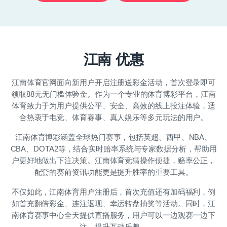
江南 优惠
江南体育官网面向新用户开启注册送彩金活动，首次登录即可
领取88元无门槛体验金。作为一个专业的体育博彩平台，江南
体育致力于为用户提供公平、安全、高效的线上投注体验，适
合热衷于电竞、体育赛事、真人娱乐等多元玩法的用户。
江南体育博彩涵盖全球热门赛事，包括英超、西甲、NBA、
CBA、DOTA2等，结合实时赔率系统与专家数据分析，帮助用
户更好地做出下注决策。江南体育竞猜操作便捷，赔率公正，
配套的赛前资讯功能更是提升胜率的重要工具。
不仅如此，江南体育用户注册后，首次充值还有加码福利，例
如首充翻倍彩金、连注返现、幸运转盘抽奖等活动。同时，江
南体育赛事中心全天提供直播服务，用户可以一边观赛一边下