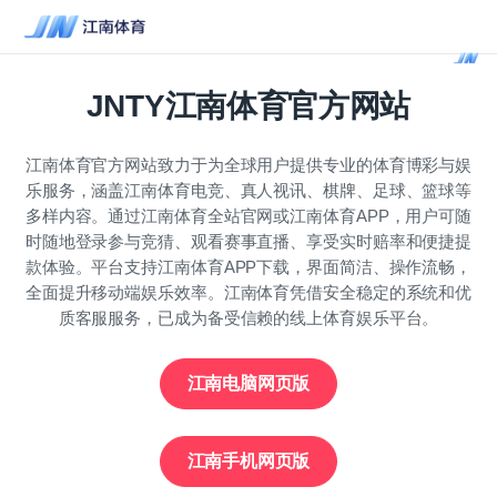
JNTY江南体育官方网站
江南体育官方网站致力于为全球用户提供专业的体育博彩与娱
乐服务，涵盖江南体育电竞、真人视讯、棋牌、足球、篮球等
多样内容。通过江南体育全站官网或江南体育APP，用户可随
时随地登录参与竞猜、观看赛事直播、享受实时赔率和便捷提
款体验。平台支持江南体育APP下载，界面简洁、操作流畅，
全面提升移动端娱乐效率。江南体育凭借安全稳定的系统和优
质客服服务，已成为备受信赖的线上体育娱乐平台。
江南电脑网页版
江南手机网页版