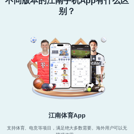
不同版本的江南手机App有什么区
别？
江南体育App
支持体育、电竞等项目，满足绝大多数需要。海外用户可以无