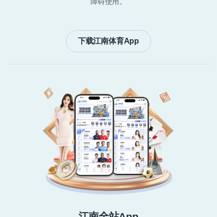
障碍使用。
下载江南体育App
江南全站App